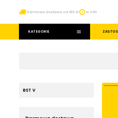
Darmowa dostawa od 199 zł
w 24h
KATEGORIE
ZASTOS
BST V