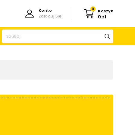
0
Konto
Koszyk
Zaloguj Się
0 zł