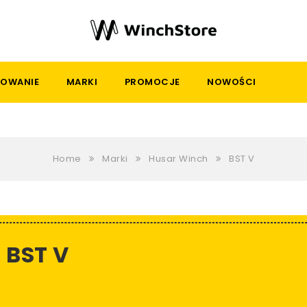
OWANIE
MARKI
PROMOCJE
NOWOŚCI
Home
Marki
Husar Winch
BST V
BST V