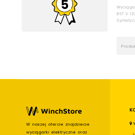
Wyciąga
BST V 12
Syntetyc
Produkt
K
W naszej ofercie znajdziecie
wyciągarki elektryczne oraz