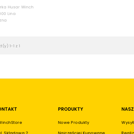
rka Husar Winch
000 Lina
zna
(y) 1-1 z 1
ONTAKT
PRODUKTY
NASZ
WinchStore
Nowe Produkty
Wysył
ul. Składowa 2
Najczęściej Kupowane
Realiz