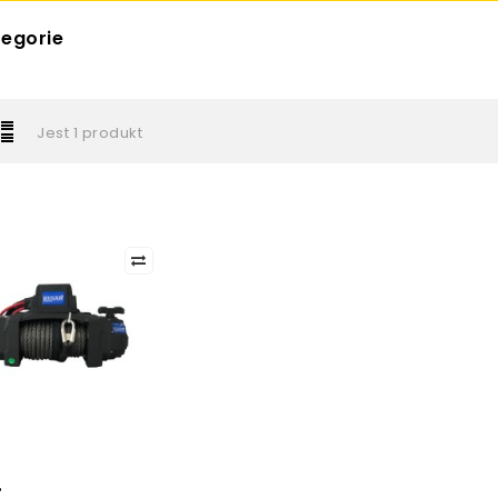
egorie
Jest 1 produkt
ł