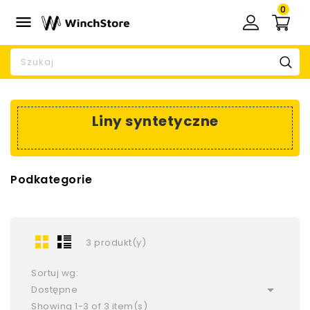
0

Liny syntetyczne
Podkategorie
3 produkt(y)
Sortuj wg:

Dostępne
Showing 1-3 of 3 item(s)