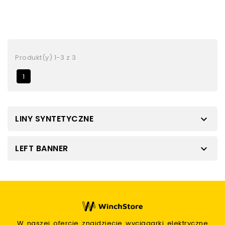
Produkt(y) 1-3 z 3
1
LINY SYNTETYCZNE

LEFT BANNER

W naszej ofercie znajdziecie wyciągarki elektryczne