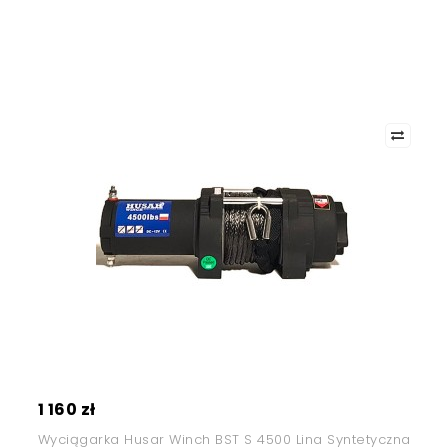
1 160 zł
Wyciągarka Husar Winch BST S 4500 Lina Syntetyczna