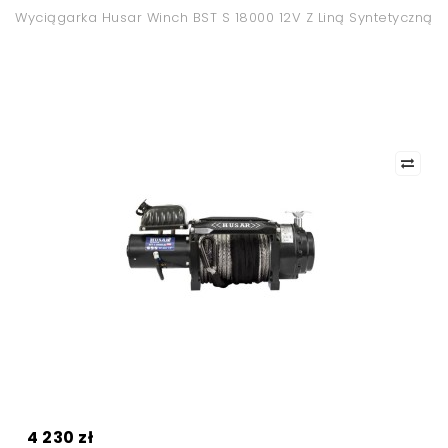
Wyciągarka Husar Winch BST S 18000 12V Z Liną Syntetyczną
4 230 zł