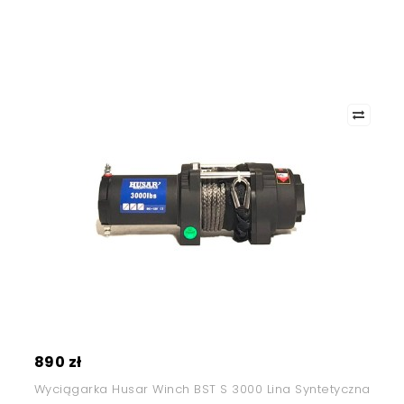
890 zł
Wyciągarka Husar Winch BST S 3000 Lina Syntetyczna