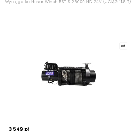
Wyciągarka Husar Winch BST S 26000 HD 24V (UCIĄG 11,8 T)
3 549 zł