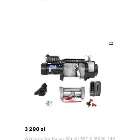
3 290 zł
Wyciągarka Husar Winch BST S 18000 24V