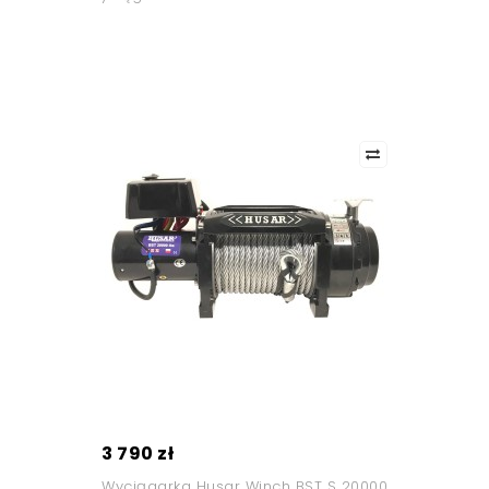
3 790 zł
Wyciągarka Husar Winch BST S 20000