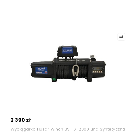
2 390 zł
Wyciągarka Husar Winch BST S 12000 Lina Syntetyczna