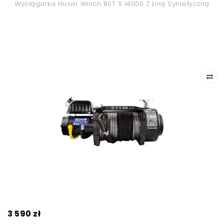
Wyciągarka Husar Winch BST S 14000 Z Liną Syntetyczną
3 590 zł