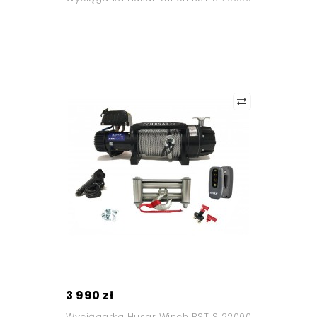
3 990 zł
Wyciągarka Husar Winch BST S 22000