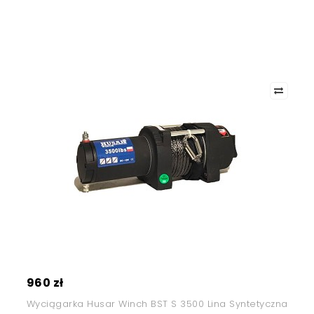
960 zł
Wyciągarka Husar Winch BST S 3500 Lina Syntetyczna