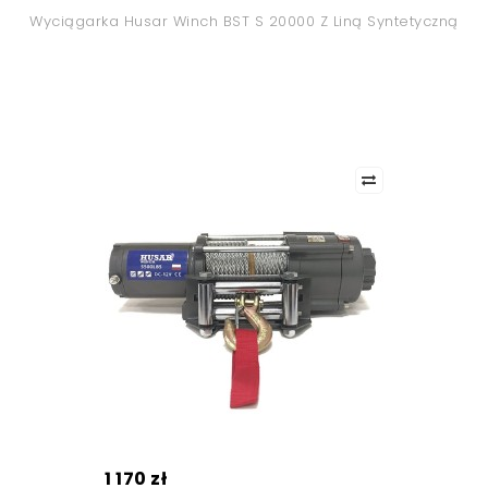
Wyciągarka Husar Winch BST S 20000 Z Liną Syntetyczną
1 170 zł