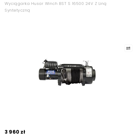
Wyciągarka Husar Winch BST S 16500 24V Z Liną
Syntetyczną
3 960 zł