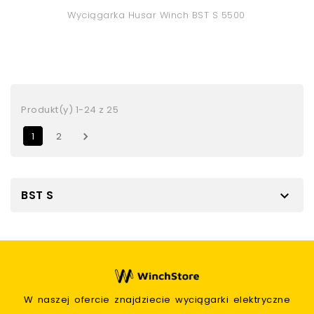
Wyciągarka Husar Winch BST S 5500
Produkt(y) 1-24 z 25
1
2

BST S

W naszej ofercie znajdziecie wyciągarki elektryczne