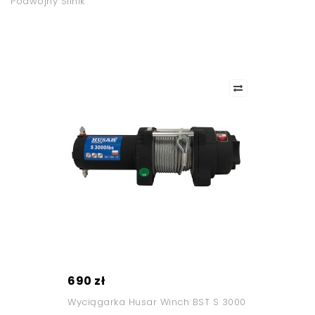
Podwójny Silnik
690 zł
Wyciągarka Husar Winch BST S 3000