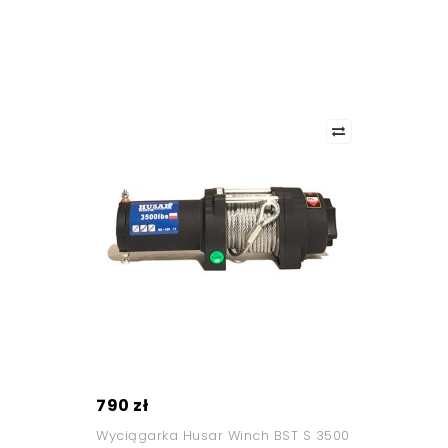
790 zł
Wyciągarka Husar Winch BST S 3500