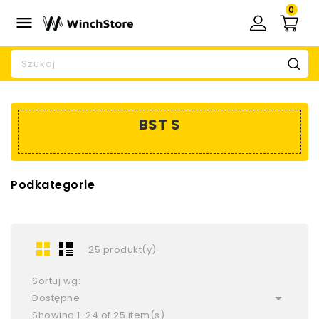
0

BST S
Podkategorie
25 produkt(y)
Sortuj wg:

Dostępne
Showing 1-24 of 25 item(s)