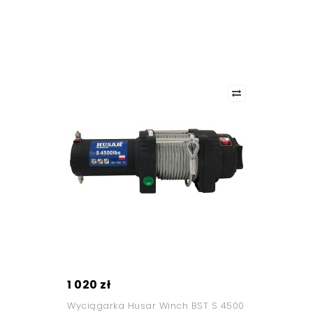
1 020 zł
Wyciągarka Husar Winch BST S 4500