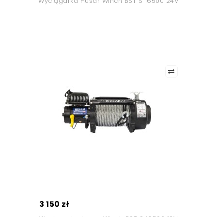
Wyciągarka Husar Winch BST S 16500 24V
3 150 zł