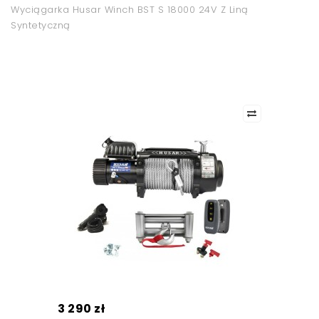
Wyciągarka Husar Winch BST S 18000 24V Z Liną
Syntetyczną
3 290 zł