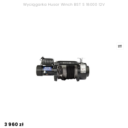
Wyciągarka Husar Winch BST S 18000 12V
3 960 zł