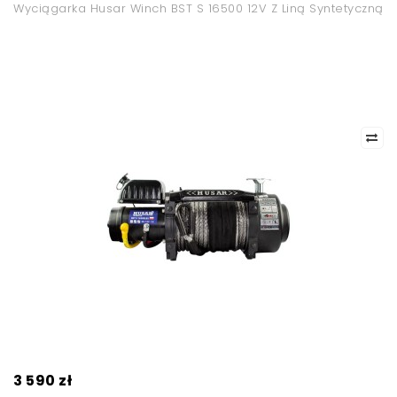
Wyciągarka Husar Winch BST S 16500 12V Z Liną Syntetyczną
3 590 zł