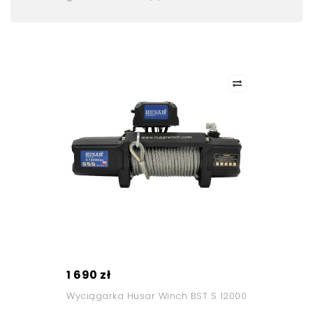
1 690 zł
Wyciągarka Husar Winch BST S 12000