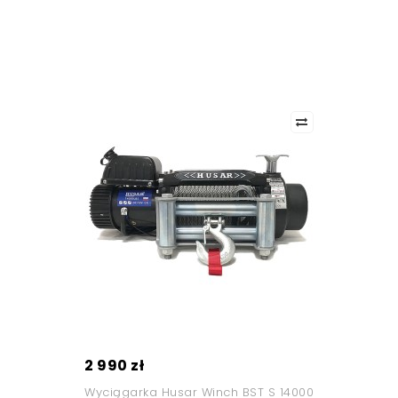
2 990 zł
Wyciągarka Husar Winch BST S 14000