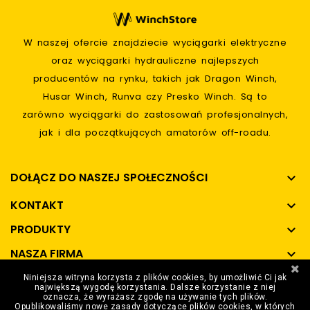
W naszej ofercie znajdziecie wyciągarki elektryczne
oraz wyciągarki hydrauliczne najlepszych
producentów na rynku, takich jak Dragon Winch,
Husar Winch, Runva czy Presko Winch. Są to
zarówno wyciągarki do zastosowań profesjonalnych,
jak i dla początkujących amatorów off-roadu.
DOŁĄCZ DO NASZEJ SPOŁECZNOŚCI

KONTAKT

PRODUKTY

NASZA FIRMA

Niniejsza witryna korzysta z plików cookies, by umożliwić Ci jak
SPOSOBY PŁATNOŚCI

największą wygodę korzystania. Dalsze korzystanie z niej
oznacza, że wyrażasz zgodę na używanie tych plików.
Opublikowaliśmy nowe zasady dotyczące plików cookies, w których