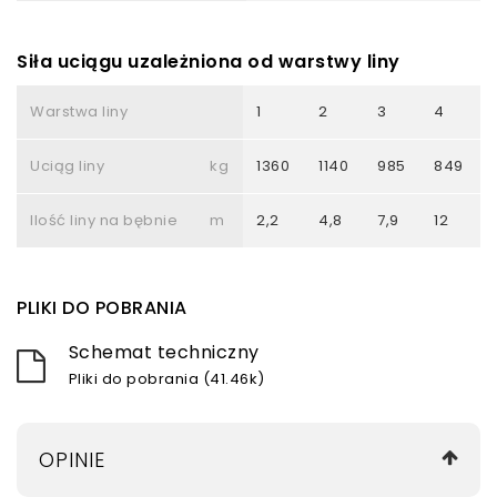
Siła uciągu uzależniona od warstwy liny
Warstwa liny
1
2
3
4
Uciąg liny
kg
1360
1140
985
849
Ilość liny na bębnie
m
2,2
4,8
7,9
12
PLIKI DO POBRANIA
Schemat techniczny
Pliki do pobrania (41.46k)
OPINIE