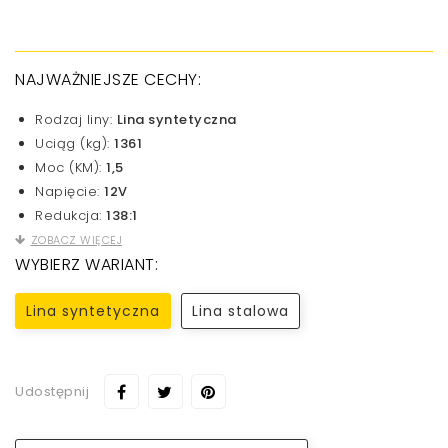
NAJWAŻNIEJSZE CECHY:
Rodzaj liny:
Lina syntetyczna
Uciąg (kg):
1361
Moc (KM):
1,5
Napięcie:
12V
Redukcja:
138:1
ZOBACZ WIĘCEJ
WYBIERZ WARIANT:
Lina syntetyczna
Lina stalowa
Udostępnij