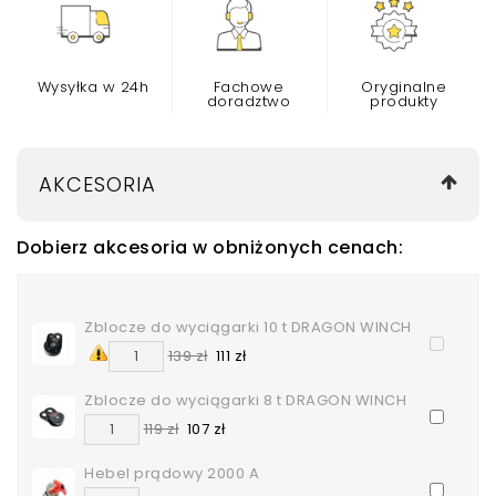
Wysyłka w 24h
Fachowe
Oryginalne
doradztwo
produkty
AKCESORIA
Dobierz akcesoria w obniżonych cenach:
Zblocze do wyciągarki 10 t DRAGON WINCH
139 zł
111 zł
Zblocze do wyciągarki 8 t DRAGON WINCH
119 zł
107 zł
Hebel prądowy 2000 A