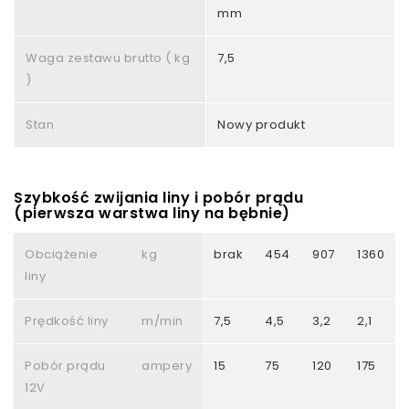
mm
Waga zestawu brutto ( kg
7,5
)
Stan
Nowy produkt
Szybkość zwijania liny i pobór prądu
(pierwsza warstwa liny na bębnie)
Obciążenie
kg
brak
454
907
1360
liny
Prędkość liny
m/min
7,5
4,5
3,2
2,1
Pobór prądu
ampery
15
75
120
175
12V