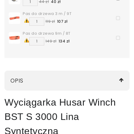
44 zł
40 zł
Pas do drzewa 3 m / 9T
119 zł
107 zł
Pas do drzewa 9m / 8T
149 zł
134 zł
OPIS
Wyciągarka Husar Winch
BST S 3000 Lina
Syntetyczna