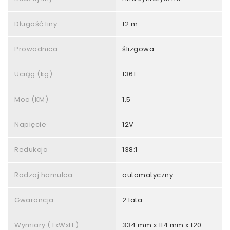
Długość liny
12 m
Prowadnica
ślizgowa
Uciąg (kg)
1361
Moc (KM)
1,5
Napięcie
12V
Redukcja
138:1
Rodzaj hamulca
automatyczny
Gwarancja
2 lata
Wymiary ( LxWxH )
334 mm x 114 mm x 120