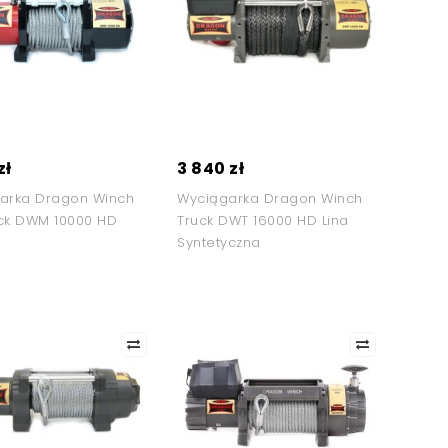
zł
3 840 zł
arka Dragon Winch
Wyciągarka Dragon Winch
ck DWM 10000 HD
Truck DWT 16000 HD Lina
Syntetyczna