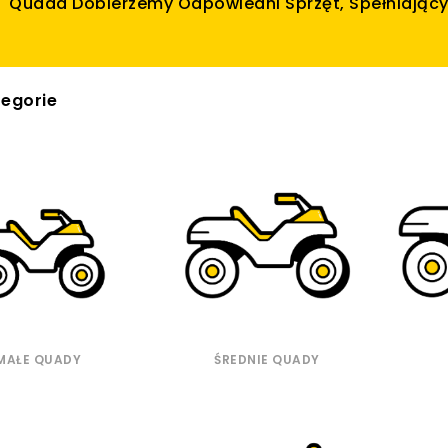
Quada Dobierzemy Odpowiedni Sprzęt, Spełniający 
egorie
MAŁE QUADY
ŚREDNIE QUADY