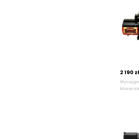
2 190 z
Wyciąga
Maveric