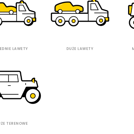
EDNIE LAWETY
DUŻE LAWETY
UŻE TERENOWE