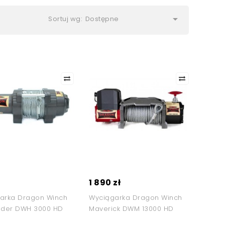

Sortuj wg:
Dostępne
ł
1 890 zł
arka Dragon Winch
Wyciągarka Dragon Winch
nder DWH 3000 HD
Maverick DWM 13000 HD