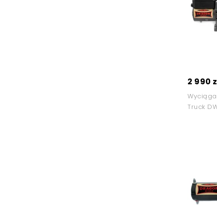
2 990 z
Wyciąga
Truck D