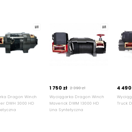
1 750 zł
4 490 
2 390 zł
rka Dragon Winch
Wyciągarka Dragon Winch
Wyciąg
der DWH 3000 HD
Maverick DWM 13000 HD
Truck 
tetyczna
Lina Syntetyczna