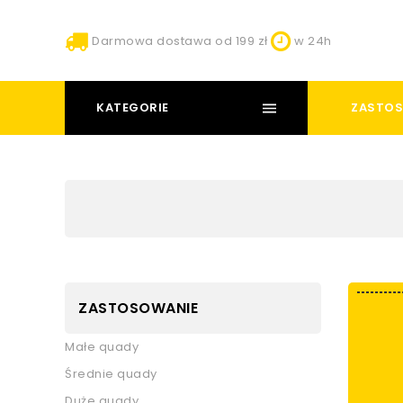
Darmowa dostawa od 199 zł
w 24h
KATEGORIE
ZASTOS
ZASTOSOWANIE
Małe quady
Średnie quady
Duże quady