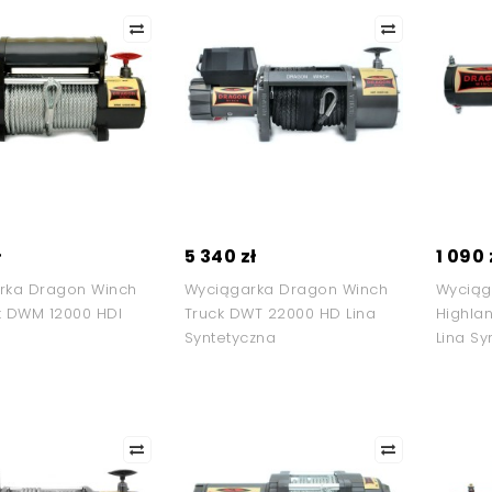
ł
5 340 zł
1 090 
rka Dragon Winch
Wyciągarka Dragon Winch
Wyciąg
k DWM 12000 HDI
Truck DWT 22000 HD Lina
Highla
Syntetyczna
Lina Sy