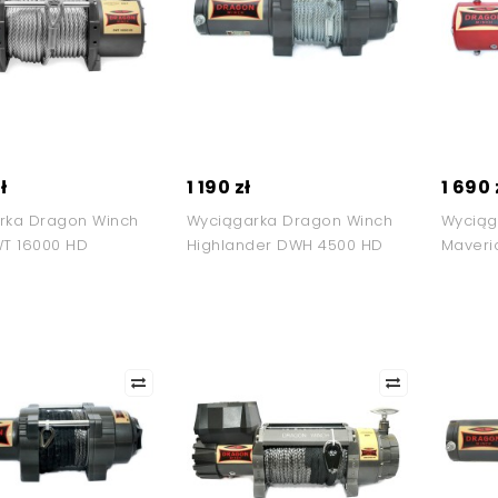
ł
1 190 zł
1 690 
rka Dragon Winch
Wyciągarka Dragon Winch
Wyciąg
WT 16000 HD
Highlander DWH 4500 HD
Maveri