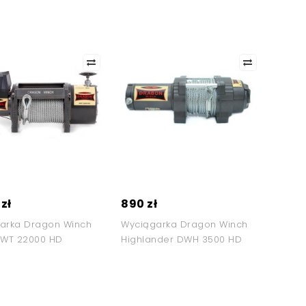
zł
890 zł
arka Dragon Winch
Wyciągarka Dragon Winch
DWT 22000 HD
Highlander DWH 3500 HD