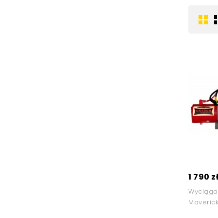
1 790 z
Wyciąga
Maveric