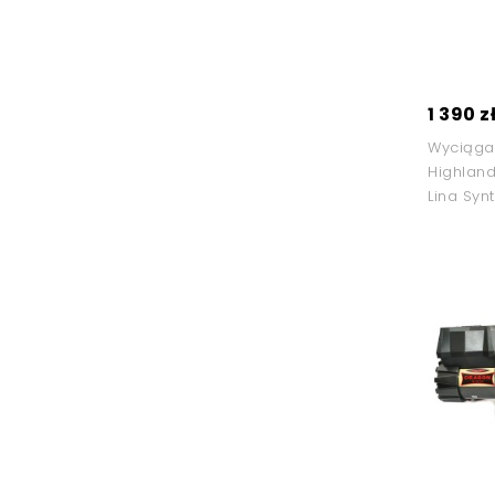
1 390 z
Wyciąga
Highlan
Lina Syn