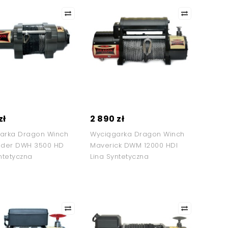
zł
2 890 zł
arka Dragon Winch
Wyciągarka Dragon Winch
nder DWH 3500 HD
Maverick DWM 12000 HDI
ntetyczna
Lina Syntetyczna