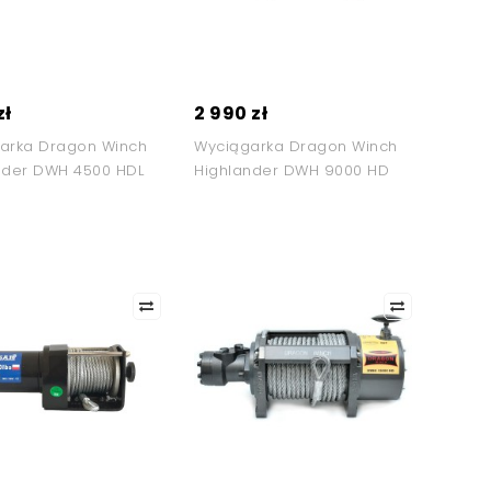
zł
2 990 zł
arka Dragon Winch
Wyciągarka Dragon Winch
nder DWH 4500 HDL
Highlander DWH 9000 HD