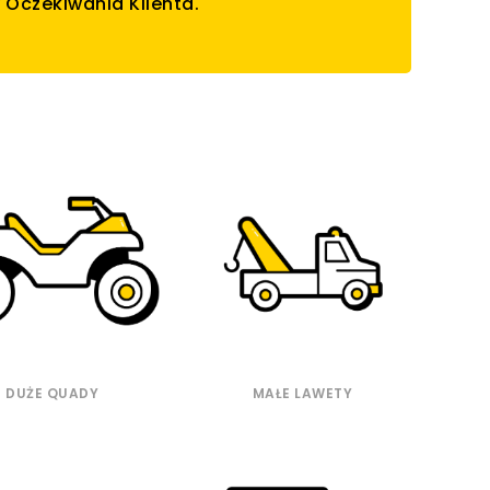
Oczekiwania Klienta.
DUŻE QUADY
MAŁE LAWETY