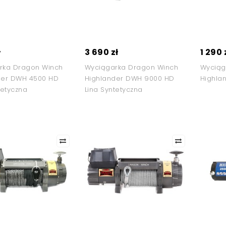
ł
3 690 zł
1 290 
rka Dragon Winch
Wyciągarka Dragon Winch
Wyciąg
der DWH 4500 HD
Highlander DWH 9000 HD
Highla
tetyczna
Lina Syntetyczna