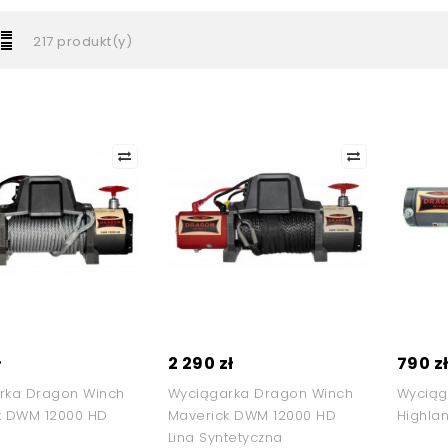
217 produkt(y)
ł
2 290 zł
790 z
rka Dragon Winch
Wyciągarka Dragon Winch
Wyciąg
k DWM 12000 HD
Maverick DWM 12000 HD
Highla
Lina Syntetyczna