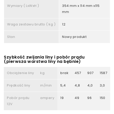
Wymiary ( LxWxH )
354 mm x 114 mm x115
mm
Waga zestawu brutto ( kg )
12
Stan
Nowy produkt
Szybkość zwijania liny i pobór prądu
(pierwsza warstwa liny na bębnie)
Obciążenie liny
kg
brak
457
907
1587
Prędkość liny
m/min
5,4
4,8
4,0
3,0
Pobór prądu
ampery
19
49
96
150
12V