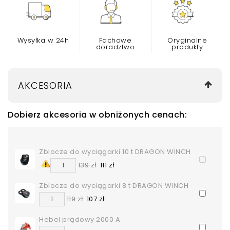
Wysyłka w 24h
Fachowe
Oryginalne
doradztwo
produkty
AKCESORIA
Dobierz akcesoria w obniżonych cenach:
Zblocze do wyciągarki 10 t DRAGON WINCH
139 zł
111 zł
Zblocze do wyciągarki 8 t DRAGON WINCH
119 zł
107 zł
Hebel prądowy 2000 A