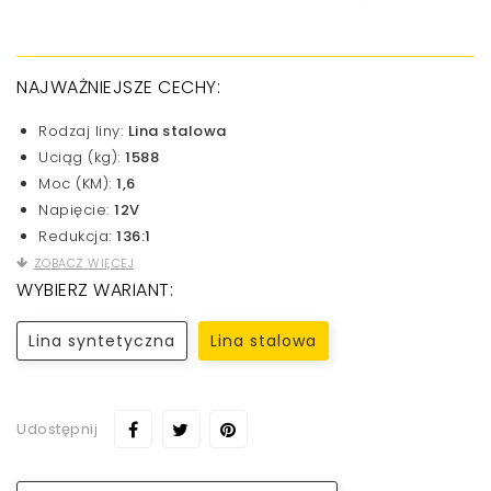
NAJWAŻNIEJSZE CECHY:
Rodzaj liny:
Lina stalowa
Uciąg (kg):
1588
Moc (KM):
1,6
Napięcie:
12V
Redukcja:
136:1
ZOBACZ WIĘCEJ
WYBIERZ WARIANT:
Lina syntetyczna
Lina stalowa
Udostępnij