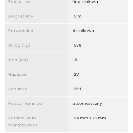
Rodzaj liny
Lina stalowa
Długość liny
15 m
Prowadnica
4-rolkowa
Uciąg (kg)
1588
Moc (KM)
1,6
Napięcie
12V
Redukcja
136:1
Rodzaj hamulca
automatyczny
Rozstaw śrub
124 mm x 76 mm
montażowych