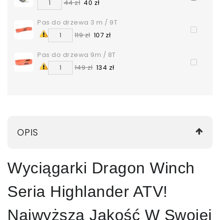
44 zł
40 zł
Pas do drzewa 3 m / 9T
119 zł
107 zł
Pas do drzewa 9m / 8T
149 zł
134 zł
OPIS
Wyciągarki Dragon Winch
Seria Highlander ATV!
Najwyższa Jakość W Swojej