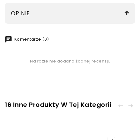
OPINIE
chat
Komentarze (0)
Na razie nie dodano żadnej recenzji.
16 Inne Produkty W Tej Kategorii