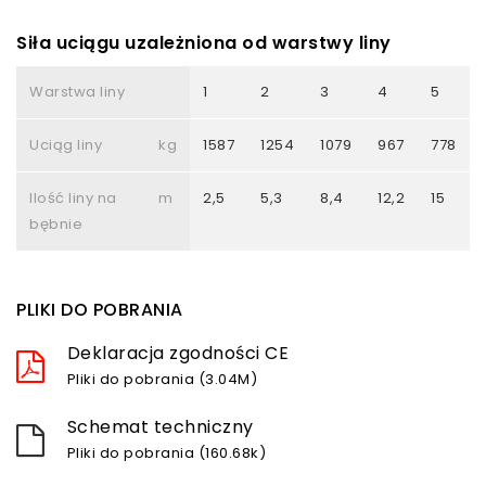
Siła uciągu uzależniona od warstwy liny
Warstwa liny
1
2
3
4
5
Uciąg liny
kg
1587
1254
1079
967
778
Ilość liny na
m
2,5
5,3
8,4
12,2
15
bębnie
PLIKI DO POBRANIA
Deklaracja zgodności CE
Pliki do pobrania (3.04M)
Schemat techniczny
Pliki do pobrania (160.68k)