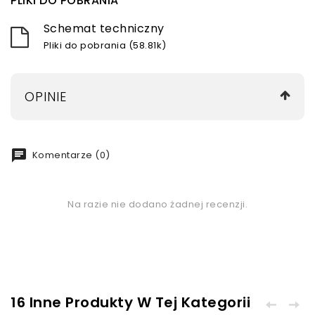
PLIKI DO POBRANIA
Schemat techniczny
Pliki do pobrania (58.81k)
OPINIE
chat
Komentarze (0)
Na razie nie dodano żadnej recenzji.
16 Inne Produkty W Tej Kategorii