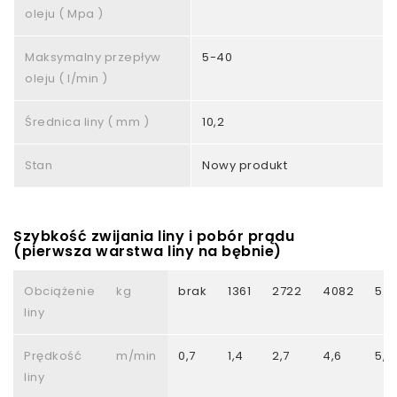
oleju ( Mpa )
Maksymalny przepływ
5-40
oleju ( l/min )
Średnica liny ( mm )
10,2
Stan
Nowy produkt
Szybkość zwijania liny i pobór prądu
(pierwsza warstwa liny na bębnie)
Obciążenie
kg
brak
1361
2722
4082
54
liny
Prędkość
m/min
0,7
1,4
2,7
4,6
5,1
liny