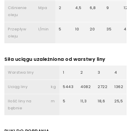
Ciśnienie
Mpa
2
4,5
6,8
9
12,5
oleju
Przepływ
l/min
5
10
20
35
40
oleju
Siła uciągu uzależniona od warstwy liny
Warstwa liny
1
2
3
4
Uciąg liny
kg
5443
4082
2722
1362
Ilość liny na
m
5
11,3
18,6
25,5
bębnie