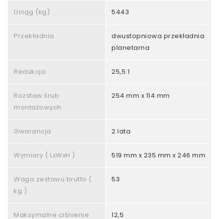
Uciąg (kg)
5443
Przekładnia
dwustopniowa przekładnia
planetarna
Redukcja
25,5:1
Rozstaw śrub
254 mm x 114 mm
montażowych
Gwarancja
2 lata
Wymiary ( LxWxH )
519 mm x 235 mm x 246 mm
Waga zestawu brutto (
53
kg )
Maksymalne ciśnienie
12,5