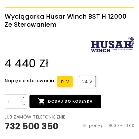
Wyciągarka Husar Winch BST H 12000
Ze Sterowaniem
4 440 Zł
Napięcie sterowania
12 V
24 V

DODAJ DO KOSZYKA
LUB ZAMÓW TELEFONICZNIE
732 500 350
pon.-pt: 08:00 - 16:00