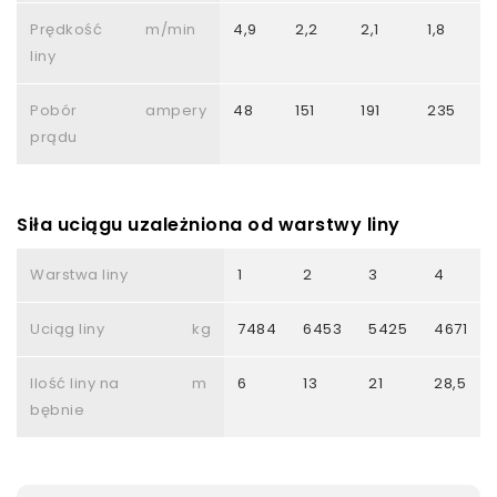
Prędkość
m/min
4,9
2,2
2,1
1,8
1
liny
Pobór
ampery
48
151
191
235
prądu
Siła uciągu uzależniona od warstwy liny
Warstwa liny
1
2
3
4
Uciąg liny
kg
7484
6453
5425
4671
Ilość liny na
m
6
13
21
28,5
bębnie