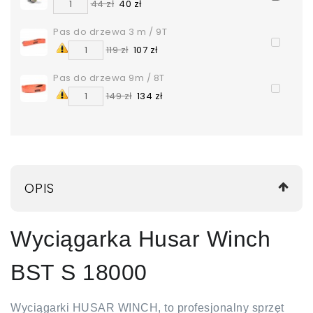
44 zł
40 zł
Pas do drzewa 3 m / 9T
119 zł
107 zł
Pas do drzewa 9m / 8T
149 zł
134 zł
OPIS
Wyciągarka Husar Winch
BST S 18000
Wyciągarki HUSAR WINCH, to profesjonalny sprzęt