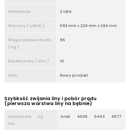
Gwarancja
2 lata
Wymiary ( LxWxH )
593 mm x 226 mm x 294 mm
Waga zestawu brutto
65
( kg )
Średnica liny ( mm )
10
Stan
Nowy produkt
Szybkość zwijania liny i pobór prądu
(pierwsza warstwa liny na bębnie)
Obciążenie
kg
brak
4536
5443
6577
liny