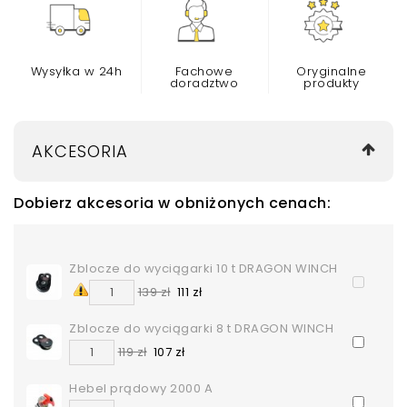
Wysyłka w 24h
Fachowe
Oryginalne
doradztwo
produkty
AKCESORIA
Dobierz akcesoria w obniżonych cenach:
Zblocze do wyciągarki 10 t DRAGON WINCH
139 zł
111 zł
Zblocze do wyciągarki 8 t DRAGON WINCH
119 zł
107 zł
Hebel prądowy 2000 A