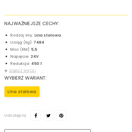
NAJWAŻNIEJSZE CECHY:
Rodzaj liny:
Lina stalowa
Uciąg (kg):
7484
Moc (KM):
5,5
Napięcie:
24V
Redukcja:
450:1
ZOBACZ WIĘCEJ
WYBIERZ WARIANT:
Lina stalowa
Udostępnij