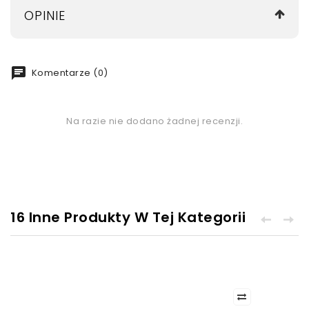
OPINIE
chat
Komentarze (0)
Na razie nie dodano żadnej recenzji.
16 Inne Produkty W Tej Kategorii