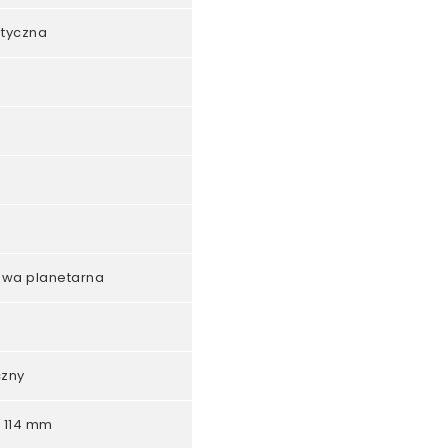
etyczna
owa planetarna
zny
 114 mm