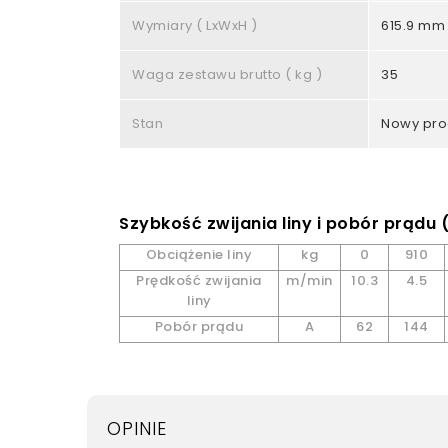
Wymiary ( LxWxH )
615.9 mm 
Waga zestawu brutto ( kg )
35
Stan
Nowy pro
Szybkość zwijania liny i pobór prądu
Obciążenie liny
kg
0
910
Prędkość zwijania
m/min
10.3
4.5
liny
Pobór prądu
A
62
144
OPINIE