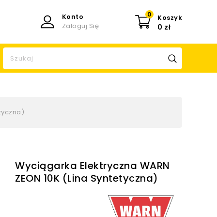
0
Konto
Koszyk
Zaloguj Się
0 zł
tyczna)
Wyciągarka Elektryczna WARN
ZEON 10K (lina Syntetyczna)