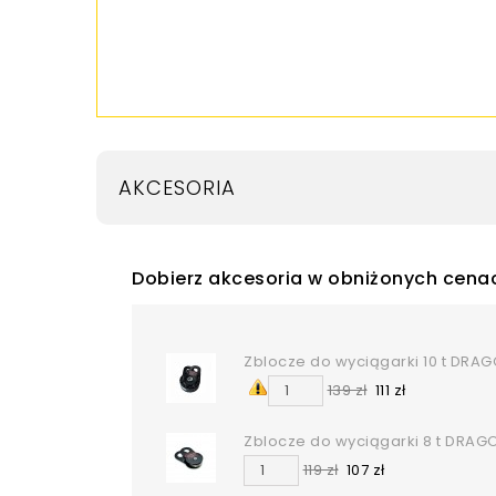
AKCESORIA
Dobierz akcesoria w obniżonych cena
Zblocze do wyciągarki 10 t DRA
139 zł
111 zł
Zblocze do wyciągarki 8 t DRA
119 zł
107 zł