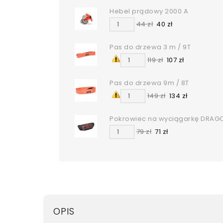
Hebel prądowy 2000 A
44 zł
40 zł
Pas do drzewa 3 m / 9T
119 zł
107 zł
Pas do drzewa 9m / 8T
149 zł
134 zł
Pokrowiec na wyciągarkę DRAG
79 zł
71 zł
OPIS