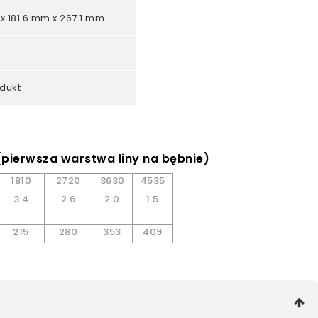
x 181.6 mm x 267.1 mm
dukt
 (pierwsza warstwa liny na bębnie)
1810
2720
3630
4535
3.4
2.6
2.0
1.5
215
280
353
409