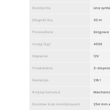
Rodzaj liny
Lina synt
Długość liny
30 m
Prowadnica
ślizgowa
Uciąg (kg)
4536
Napięcie
12V
Przekładnia
3-stopni
Redukcja
216:1
Rodzaj hamulca
Mechanic
Rozstaw śrub montażowych
254 mm x