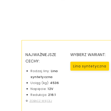
NAJWAŻNIEJSZE
WYBIERZ WARIANT:
CECHY:
Lina syntetyczna
Rodzaj liny:
Lina
syntetyczna
Uciąg (kg):
4536
Napięcie:
12V
Redukcja:
216:1
ZOBACZ WIĘCEJ