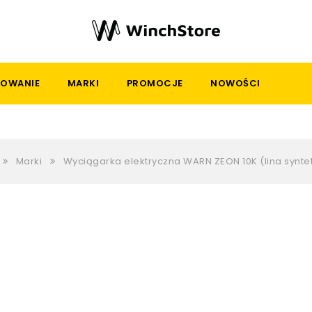
OWANIE
MARKI
PROMOCJE
NOWOŚCI
Marki
Wyciągarka elektryczna WARN ZEON 10K (lina synte