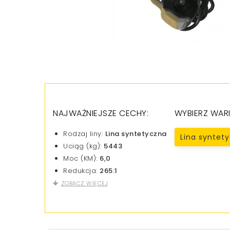
NAJWAŻNIEJSZE CECHY:
WYBIERZ WARI
Rodzaj liny:
Lina syntetyczna
Lina syntet
Uciąg (kg):
5443
Moc (KM):
6,0
Redukcja:
265:1
ZOBACZ WIĘCEJ