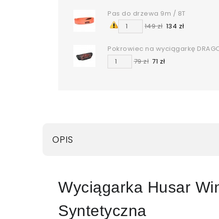
Pas do drzewa 9m / 8T
149 zł
134 zł
Pokrowiec na wyciągarkę DRAG
79 zł
71 zł
OPIS
Wyciągarka Husar Wi
Syntetyczna