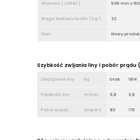
Wymiary ( LxWxH )
545 mm x 16
Waga zestawu brutto ( kg )
32
Stan
Nowy produk
Szybkość zwijania liny i pobór prądu
Obciążenie liny
kg
brak
1814
Prędkość liny
m/min
6,8
3,8
Pobór prądu
ampery
80
170