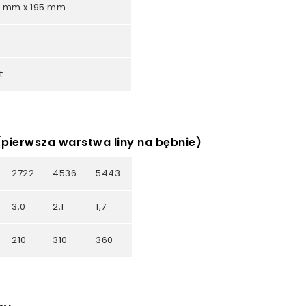
0 mm x 195 mm
t
 (pierwsza warstwa liny na bębnie)
2722
4536
5443
3,0
2,1
1,7
210
310
360