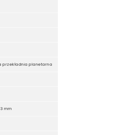
a przekładnia planetarna
4,3 mm