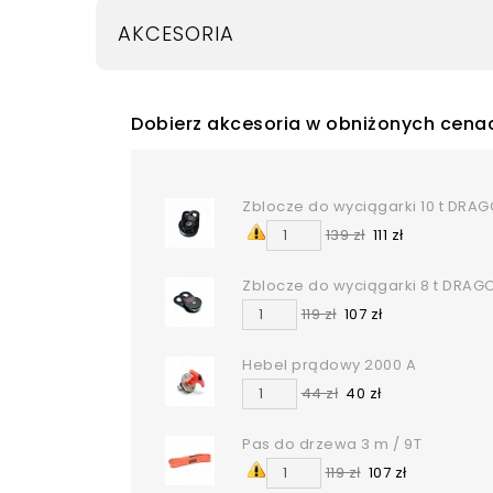
AKCESORIA
Dobierz akcesoria w obniżonych cena
Zblocze do wyciągarki 10 t DRA
139 zł
111 zł
Zblocze do wyciągarki 8 t DRA
119 zł
107 zł
Hebel prądowy 2000 A
44 zł
40 zł
Pas do drzewa 3 m / 9T
119 zł
107 zł