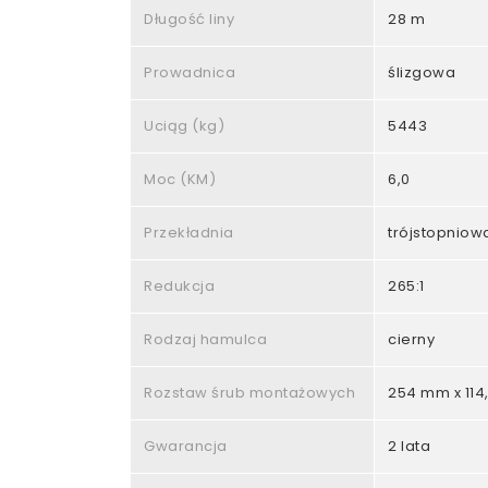
Długość liny
28 m
Prowadnica
ślizgowa
Uciąg (kg)
5443
Moc (KM)
6,0
Przekładnia
trójstopniow
Redukcja
265:1
Rodzaj hamulca
cierny
Rozstaw śrub montażowych
254 mm x 11
Gwarancja
2 lata