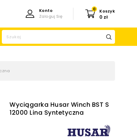
0
Konto
Koszyk
Zaloguj Się
0 zł
yczna
Wyciągarka Husar Winch BST S
12000 Lina Syntetyczna