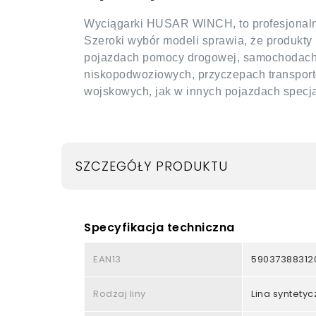
Wyciągarki HUSAR WINCH, to profesjonalny
Szeroki wybór modeli sprawia, że produk
pojazdach pomocy drogowej, samochodach t
niskopodwoziowych, przyczepach transpor
wojskowych, jak w innych pojazdach specj
SZCZEGÓŁY PRODUKTU
Specyfikacja techniczna
EAN13
59037388312
Rodzaj liny
Lina syntety