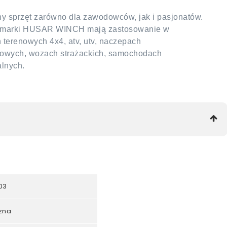
 sprzęt zarówno dla zawodowców, jak i pasjonatów.
ty marki HUSAR WINCH mają zastosowanie w
erenowych 4x4, atv, utv, naczepach
towych, wozach strażackich, samochodach
alnych.
03
czna