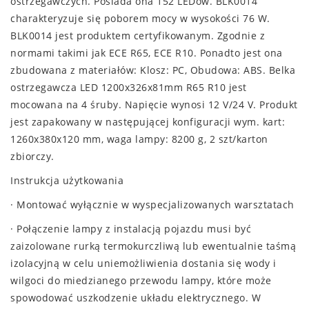
ostrzegawczych. Posiada ona 152 LEDów. BLK0014
charakteryzuje się poborem mocy w wysokości 76 W.
BLK0014 jest produktem certyfikowanym. Zgodnie z
normami takimi jak ECE R65, ECE R10. Ponadto jest ona
zbudowana z materiałów: Klosz: PC, Obudowa: ABS. Belka
ostrzegawcza LED 1200x326x81mm R65 R10 jest
mocowana na 4 śruby. Napięcie wynosi 12 V/24 V. Produkt
jest zapakowany w następującej konfiguracji wym. kart:
1260x380x120 mm, waga lampy: 8200 g, 2 szt/karton
zbiorczy.
Instrukcja użytkowania
· Montować wyłącznie w wyspecjalizowanych warsztatach
· Połączenie lampy z instalacją pojazdu musi być
zaizolowane rurką termokurczliwą lub ewentualnie taśmą
izolacyjną w celu uniemożliwienia dostania się wody i
wilgoci do miedzianego przewodu lampy, które może
spowodować uszkodzenie układu elektrycznego. W