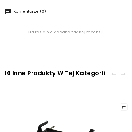
chat
Komentarze (0)
Na razie nie dodano żadnej recenzji.
16 Inne Produkty W Tej Kategorii