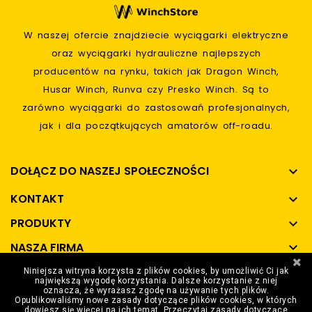
W naszej ofercie znajdziecie wyciągarki elektryczne
oraz wyciągarki hydrauliczne najlepszych
producentów na rynku, takich jak Dragon Winch,
Husar Winch, Runva czy Presko Winch. Są to
zarówno wyciągarki do zastosowań profesjonalnych,
jak i dla początkujących amatorów off-roadu.
DOŁĄCZ DO NASZEJ SPOŁECZNOŚCI

KONTAKT

PRODUKTY

NASZA FIRMA

Niniejsza witryna korzysta z plików cookies, by umożliwić Ci jak
SPOSOBY PŁATNOŚCI

największą wygodę korzystania. Dalsze korzystanie z niej
oznacza, że wyrażasz zgodę na używanie tych plików.
Opublikowaliśmy nowe zasady dotyczące plików cookies, w których
dowiesz się więcej na ich temat.
Przeczytaj zasady dotyczące