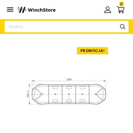
0

PROMOCJA!