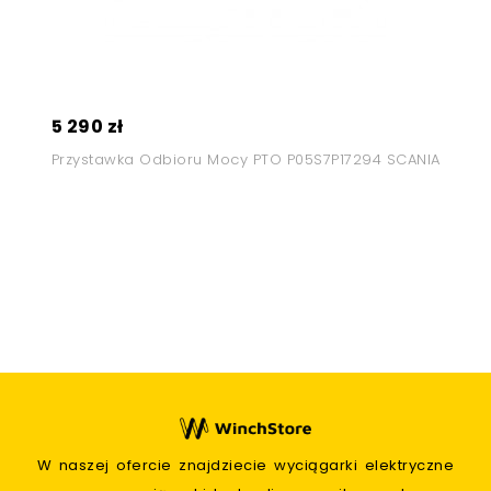
5 290 zł
Przystawka Odbioru Mocy PTO P05S7P17294 SCANIA
W naszej ofercie znajdziecie wyciągarki elektryczne