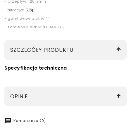
- przepływ: 120 l/min
25µ
- filtracja:
- gwint wewnerztny: 1"
- zamiennik dla: MPF11840036
SZCZEGÓŁY PRODUKTU
Specyfikacja techniczna
OPINIE
chat
Komentarze (0)