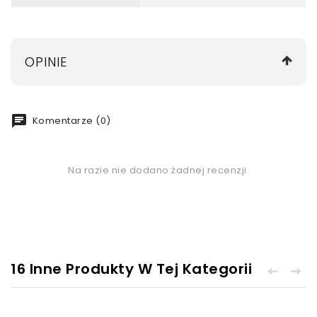
OPINIE
chat
Komentarze (0)
Na razie nie dodano żadnej recenzji.
16 Inne Produkty W Tej Kategorii