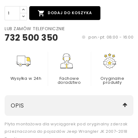

DODAJ DO KOSZYKA
LUB ZAMÓW TELEFONICZNIE
732 500 350
pon.-pt: 08:00 - 16:00
Wysyłka w 24h
Fachowe
Oryginalne
doradztwo
produkty
OPIS
Płyta montażowa dla wyciągarek pod oryginalny zderzak
przeznaczona do pojazdów Jeep Wrangler JK 2007-2018