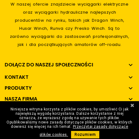
W naszej ofercie znajdziecie wyciągarki elektryczne
oraz wyciągarki hydrauliczne najlepszych
producentów na rynku, takich jak Dragon Winch,
Husar Winch, Runva czy Presko Winch. Są to
zarówno wyciągarki do zastosowań profesjonalnych,
jak i dla początkujących amatorów off-roadu.
DOŁĄCZ DO NASZEJ SPOŁECZNOŚCI

KONTAKT

PRODUKTY

NASZA FIRMA

Niniejsza witryna korzysta z plików cookies, by umożliwić Ci jak
SPOSOBY PŁATNOŚCI

największą wygodę korzystania. Dalsze korzystanie z niej
oznacza, że wyrażasz zgodę na używanie tych plików.
Opublikowaliśmy nowe zasady dotyczące plików cookies, w których
dowiesz się więcej na ich temat.
Przeczytaj zasady dotyczące
© 2026 - WinchStore.pl Wszystkie prawa zastrzeżone
plików cookies.
Rozumiem