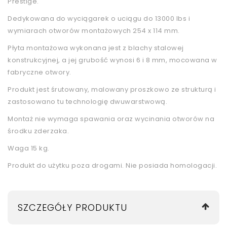
Prestige.
Dedykowana do wyciągarek o uciągu do 13000 lbs i
wymiarach otworów montażowych 254 x 114 mm.
Płyta montażowa wykonana jest z blachy stalowej
konstrukcyjnej, a jej grubość wynosi 6 i 8 mm, mocowana w
fabryczne otwory.
Produkt jest śrutowany, malowany proszkowo ze strukturą i
zastosowano tu technologię dwuwarstwową.
Montaż nie wymaga spawania oraz wycinania otworów na
środku zderzaka.
Waga 15 kg.
Produkt do użytku poza drogami. Nie posiada homologacji.
SZCZEGÓŁY PRODUKTU