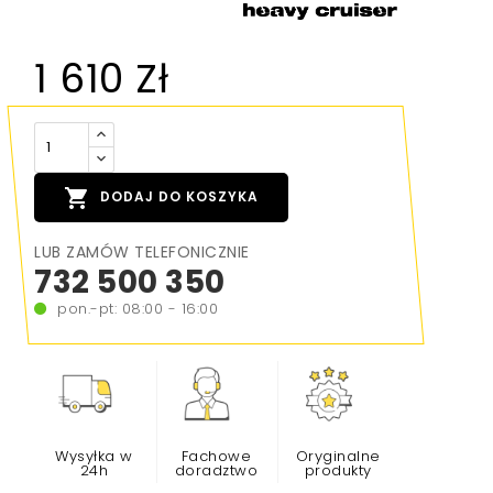
1 610 Zł

DODAJ DO KOSZYKA
LUB ZAMÓW TELEFONICZNIE
732 500 350
pon.-pt: 08:00 - 16:00
Wysyłka w
Fachowe
Oryginalne
24h
doradztwo
produkty