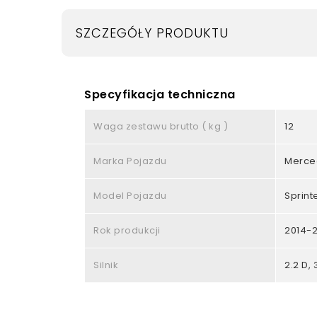
SZCZEGÓŁY PRODUKTU
Specyfikacja techniczna
Waga zestawu brutto ( kg )
12
Marka Pojazdu
Merce
Model Pojazdu
Sprint
Rok produkcji
2014-2
Silnik
2.2 D, 