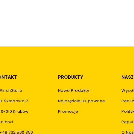
ONTAKT
PRODUKTY
NASZ
WinchStore
Nowe Produkty
Wysył
ul. Składowa 2
Najczęściej Kupowane
Realiz
30-010 Kraków
Promocje
Polit
Poland
Regul
+48 732 500 350
O Nas