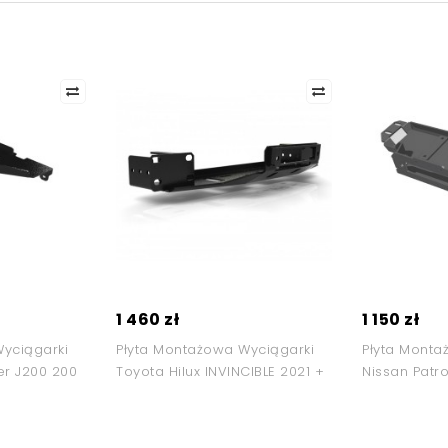
1 460 zł
1 150 zł
yciągarki
Płyta Montażowa Wyciągarki
Płyta Monta
er J200 200
Toyota Hilux INVINCIBLE 2021 +
Nissan Patr