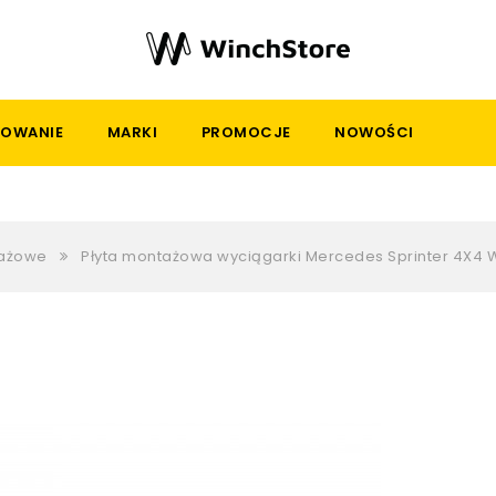
OWANIE
MARKI
PROMOCJE
NOWOŚCI
tażowe
Płyta montażowa wyciągarki Mercedes Sprinter 4X4 