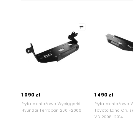
1 090 zł
1 490 zł
Płyta Montażowa Wyciągarki
Płyta Montażowa W
Hyundai Terracan 2001-2006
Toyota Land Cruis
V8 2008-2014