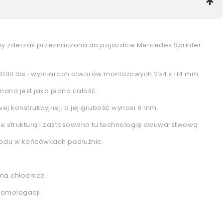
ny zderzak przeznaczona do pojazdów Mercedes Sprinter
3000 lbs i wymiarach otworów montażowych 254 x 114 mm.
nana jest jako jedna całość.
ej konstrukcyjnej, a jej grubość wynosi 6 mm.
e strukturą i zastosowano tu technologię dwuwarstwową.
odu w końcówkach podłużnic.
 na chłodnice.
homologacji.