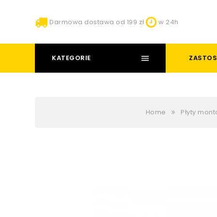
Darmowa dostawa od 199 zł
w 24h
KATEGORIE
ZASTOS
Home
Płyty mon