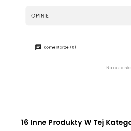
OPINIE
chat
Komentarze (0)
Na razie ni
16 Inne Produkty W Tej Katego