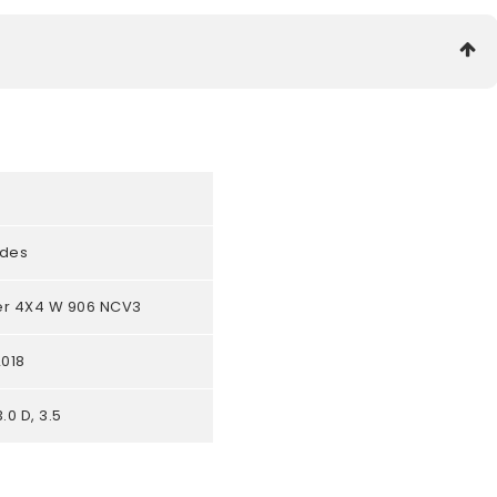
des
er 4X4 W 906 NCV3
018
3.0 D, 3.5