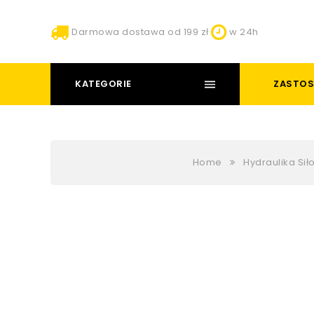
Darmowa dostawa od 199 zł
w 24h
KATEGORIE
ZASTOS
Home
Hydraulika Si