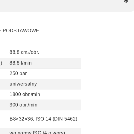
E PODSTAWOWE
88,8 cm
/obr.
3
)
88,8 l/min
250 bar
uniwersalny
1800 obr./min
300 obr./min
B8
×32
×36
, ISO 14 (DIN 5462)
wg normy ISO (4 otwory)