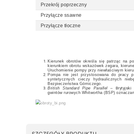
Przekrój poprzeczny
Przyłącze ssawne
Przyłącze tłoczne
Kierunek obrotów określa się patrząc na 
kierunkiem obrotu wskazówek zegara, kierun
Uruchomienie pompy przy niewłaściwym kier
Pompa nie jest przystosowana do pracy p
syntetycznych cieczy hydraulicznych nie
Bezpieczeństwa Górniczego.
British Standard Pipe Parallel
–
Brytyjsk
gwintów
rurowych
Whitwortha (BSP) oznaczany
SZCZEGÓŁY PRODUKTU