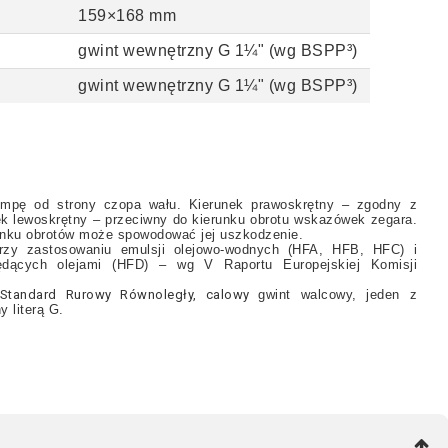
159×168 mm
gwint wewnętrzny G 1¼" (wg BSPP³)
gwint wewnętrzny G 1¼" (wg BSPP³)
pompę od strony czopa wału. Kierunek prawoskrętny – zgodny z
ek lewoskrętny
– przeciwny do kierunku obrotu wskazówek zegara.
unku obrotów może spowodować jej uszkodzenie.
rzy zastosowaniu emulsji olejowo-wodnych (HFA, HFB, HFC) i
będących olejami (HFD) – wg V Raportu Europejskiej Komisji
i Standard Rurowy Równoległy, calowy
gwint
walcowy,
jeden z
 literą G.