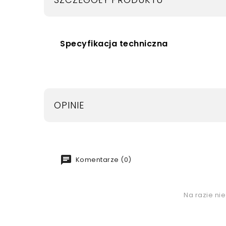
Specyfikacja techniczna
OPINIE
chat
Komentarze (0)
Na razie ni