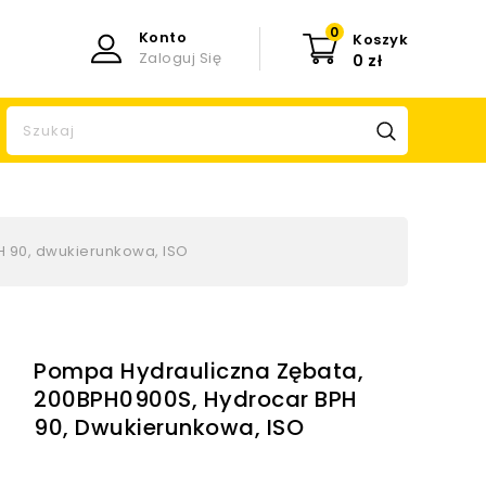
0
Konto
Koszyk
Zaloguj Się
0 zł
 90, dwukierunkowa, ISO
Pompa Hydrauliczna Zębata,
200BPH0900S, Hydrocar BPH
90, Dwukierunkowa, ISO