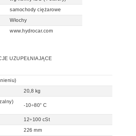
samochody ciężarowe
Włochy
www.hydrocar.com
CJE UZUPEŁNIAJĄCE
nieniu)
20,8 kg
zalny)
-10÷80
°
C
12÷100 cSt
226 mm