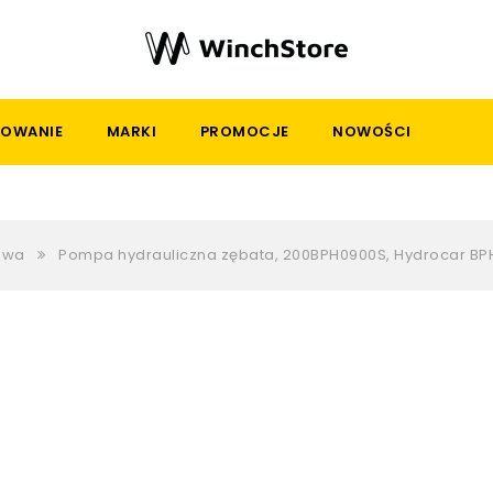
OWANIE
MARKI
PROMOCJE
NOWOŚCI
łowa
Pompa hydrauliczna zębata, 200BPH0900S, Hydrocar BPH