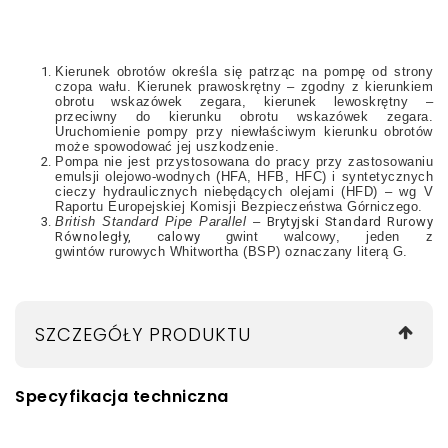
Kierunek obrotów określa się patrząc na pompę od strony
czopa wału. Kierunek prawoskrętny – zgodny z kierunkiem
obrotu wskazówek zegara, kierunek lewoskrętny
–
przeciwny do kierunku obrotu wskazówek zegara.
Uruchomienie pompy przy niewłaściwym kierunku obrotów
może spowodować jej uszkodzenie.
Pompa nie jest przystosowana do pracy przy zastosowaniu
emulsji olejowo-wodnych (HFA, HFB, HFC) i syntetycznych
cieczy hydraulicznych niebędących olejami (HFD) – wg V
Raportu Europejskiej Komisji Bezpieczeństwa Górniczego.
British Standard Pipe Parallel
–
Brytyjski Standard Rurowy
Równoległy, calowy
gwint
walcowy,
jeden z
gwintów
rurowych
Whitwortha (BSP) oznaczany literą G.
SZCZEGÓŁY PRODUKTU
Specyfikacja techniczna