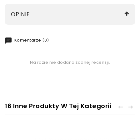
OPINIE
chat
Komentarze (0)
Na razie nie dodano żadnej recenzji.
16 Inne Produkty W Tej Kategorii