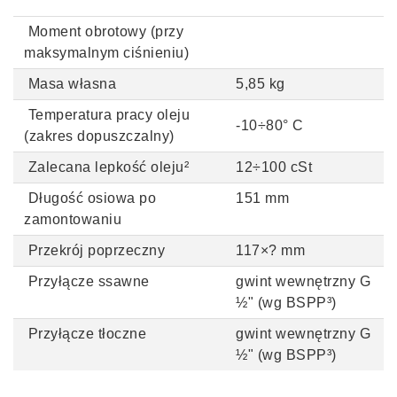
Moment obrotowy (przy
maksymalnym ciśnieniu)
Masa własna
5,85 kg
Temperatura pracy oleju
-10÷80
°
C
(zakres dopuszczalny)
Zalecana lepkość oleju²
12÷100 cSt
Długość osiowa po
151 mm
zamontowaniu
Przekrój poprzeczny
117×? mm
Przyłącze ssawne
gwint wewnętrzny G
½" (wg BSPP³)
Przyłącze tłoczne
gwint wewnętrzny G
½" (wg BSPP³)