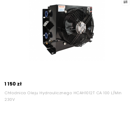
1 150 zł
Chłodnica Oleju Hydraulicznego HCAH1012T CA 100 L/min
230V