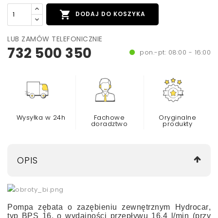

DODAJ DO KOSZYKA
LUB ZAMÓW TELEFONICZNIE
732 500 350
pon.-pt: 08:00 - 16:00
Wysyłka w 24h
Fachowe
Oryginalne
doradztwo
produkty
OPIS
Pompa zębata o zazębieniu zewnętrznym
Hydrocar
,
typ
BPS 16
, o wydajności przepływu 16,4 l/min (przy