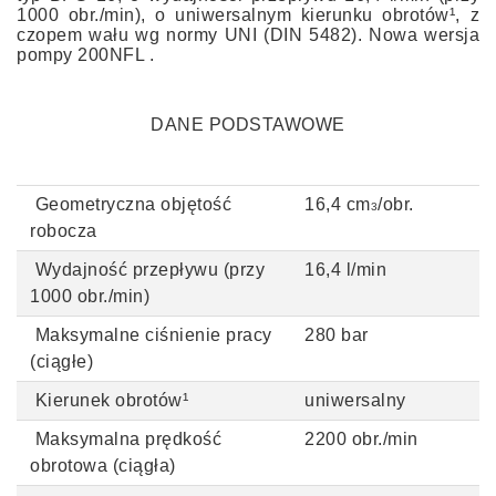
1000 obr./min)
, o uniwersalnym kierunku obrotów¹
, z
czopem wału wg normy
UNI (DIN 5482)
. Nowa wersja
pompy 200NFL .
DANE PODSTAWOWE
Geometryczna objętość
16,4 cm
/obr.
3
robocza
Wydajność przepływu (przy
16,4 l/min
1000 obr./min)
Maksymalne ciśnienie pracy
280 bar
(ciągłe)
Kierunek obrotów¹
uniwersalny
Maksymalna prędkość
2200 obr./min
obrotowa (ciągła)