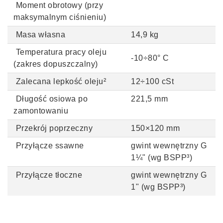
Moment obrotowy (przy
maksymalnym ciśnieniu)
Masa własna
14,9 kg
Temperatura pracy oleju
-10÷80
°
C
(zakres dopuszczalny)
Zalecana lepkość oleju²
12÷100 cSt
Długość osiowa po
221,5 mm
zamontowaniu
Przekrój poprzeczny
150×120 mm
Przyłącze ssawne
gwint wewnętrzny G
1¼" (wg BSPP³)
Przyłącze tłoczne
gwint wewnętrzny G
1" (wg BSPP³)