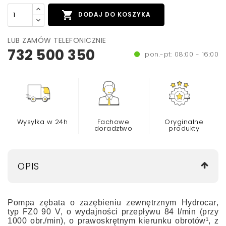

DODAJ DO KOSZYKA
LUB ZAMÓW TELEFONICZNIE
732 500 350
pon.-pt: 08:00 - 16:00
Wysyłka w 24h
Fachowe
Oryginalne
doradztwo
produkty
OPIS
Pompa zębata o zazębieniu zewnętrznym
Hydrocar
,
typ
FZ0 90 V
, o wydajności przepływu 84 l/min (przy
1000 obr./min)
, o prawoskrętnym kierunku obrotów¹
, z