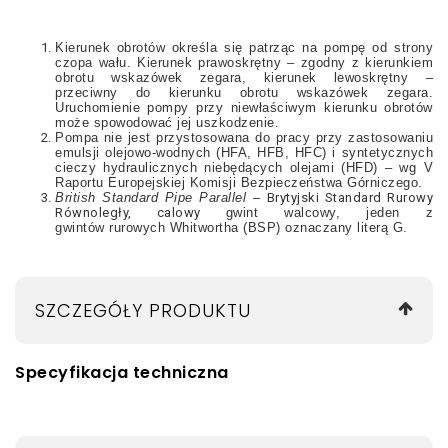
Kierunek obrotów określa się patrząc na pompę od strony
czopa wału. Kierunek prawoskrętny – zgodny z kierunkiem
obrotu wskazówek zegara, kierunek lewoskrętny
–
przeciwny do kierunku obrotu wskazówek zegara.
Uruchomienie pompy przy niewłaściwym kierunku obrotów
może spowodować jej uszkodzenie.
Pompa nie jest przystosowana do pracy przy zastosowaniu
emulsji olejowo-wodnych (HFA, HFB, HFC) i syntetycznych
cieczy hydraulicznych niebędących olejami (HFD) – wg V
Raportu Europejskiej Komisji Bezpieczeństwa Górniczego.
British Standard Pipe Parallel
–
Brytyjski Standard Rurowy
Równoległy, calowy
gwint
walcowy,
jeden z
gwintów
rurowych
Whitwortha (BSP) oznaczany literą G.
SZCZEGÓŁY PRODUKTU
Specyfikacja techniczna