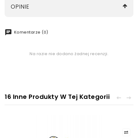
OPINIE
chat
Komentarze (0)
Na razie nie dodano żadnej recenzji.
16 Inne Produkty W Tej Kategorii