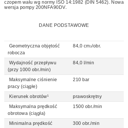
czopem wału wg normy
ISO 14:1982 (DIN 5462)
. Nowa
wersja pompy
200NFA90DV.
DANE PODSTAWOWE
Geometryczna objętość
84,0 cm
/obr.
3
robocza
Wydajność przepływu
84,0 l/min
(przy 1000 obr./min)
Maksymalne ciśnienie
210 bar
pracy (ciągłe)
Kierunek obrotów¹
prawoskrętny
Maksymalna prędkość
1500 obr./min
obrotowa (ciągła)
Minimalna prędkość
300 obr./min