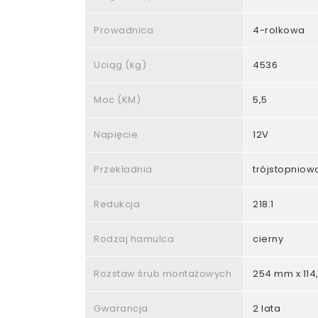
Prowadnica
4-rolkowa
Uciąg (kg)
4536
Moc (KM)
5,5
Napięcie
12V
Przekładnia
trójstopniow
Redukcja
218:1
Rodzaj hamulca
cierny
Rozstaw śrub montażowych
254 mm x 11
Gwarancja
2 lata