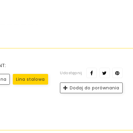
NT:
Udostępnij
zna
Lina stalowa
Dodaj do porównania