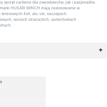
 sprzęt zarówno dla zawodowców, jak i pasjonatów.
ty marki HUSAR WINCH mają zastosowanie w
erenowych 4x4, atv, utv, naczepach
towych, wozach strażackich, samochodach
alnych.
35