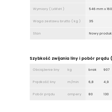
Wymiary ( LxWxH )
546 mm x 16
Waga zestawu brutto ( kg )
35
Stan
Nowy produk
Szybkość zwijania liny i pobór prądu
Obciążenie liny
kg
brak
907
Prędkość liny
m/min
6,8
4,9
Pobór prądu
ampery
80
130