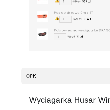
119 zł
107 zł
Pas do drzewa 9m / 8T
149 zł
134 zł
Pokrowiec na wyciągarkę DRAG
79 zł
71 zł
OPIS
Wyciągarka Husar Wi