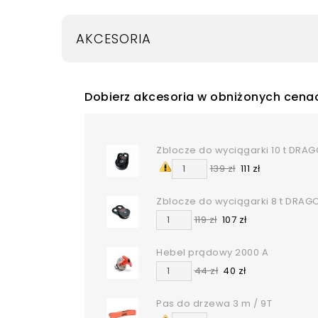
AKCESORIA
Dobierz akcesoria w obniżonych cena
Zblocze do wyciągarki 10 t DRA
139 zł
111 zł
Zblocze do wyciągarki 8 t DRA
119 zł
107 zł
Hebel prądowy 2000 A
44 zł
40 zł
Pas do drzewa 3 m / 9T