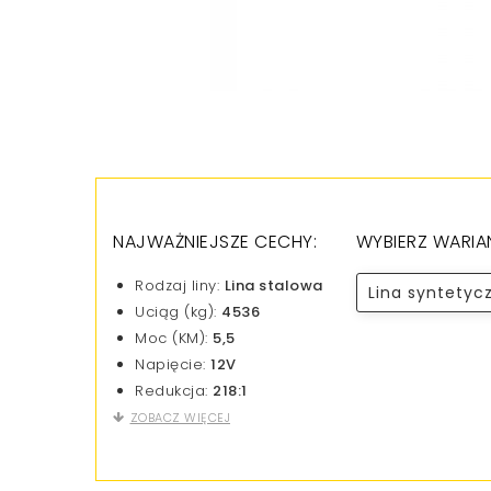
NAJWAŻNIEJSZE CECHY:
WYBIERZ WARIA
Rodzaj liny:
Lina stalowa
Lina syntetyc
Uciąg (kg):
4536
Moc (KM):
5,5
Napięcie:
12V
Redukcja:
218:1
ZOBACZ WIĘCEJ