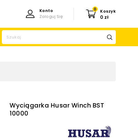
0
Konto
Koszyk
Zaloguj Się
0 zł
Wyciągarka Husar Winch BST
10000