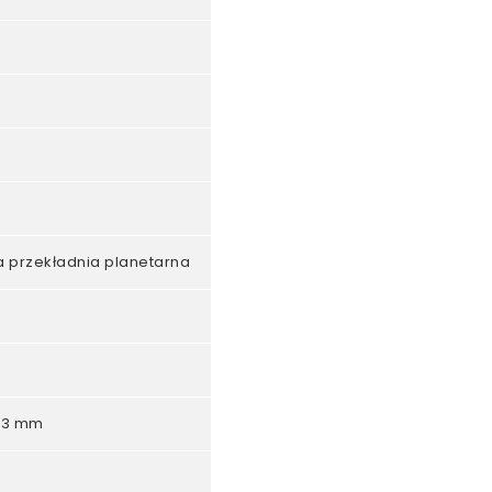
a przekładnia planetarna
4,3 mm