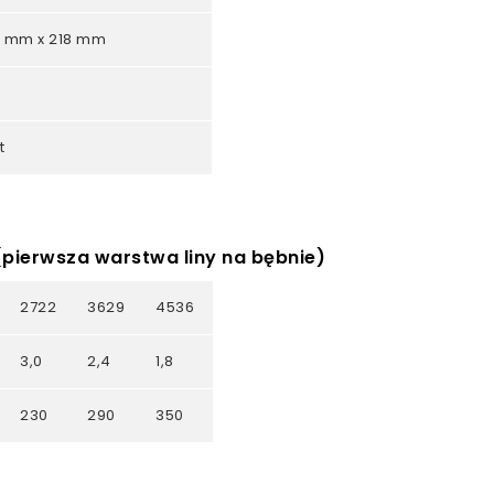
0 mm x 218 mm
t
 (pierwsza warstwa liny na bębnie)
2722
3629
4536
3,0
2,4
1,8
230
290
350