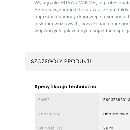
Wyciągarki HUSAR WINCH, to profesjonalny
Szeroki wybór modeli sprawia, że produk
pojazdach pomocy drogowej, samochodach t
niskopodwoziowych, przyczepach transpor
wojskowych, jak w innych pojazdach specj
SZCZEGÓŁY PRODUKTU
Specyfikacja techniczna
EAN13
59037388311
Rodzaj liny
Lina stalowa
Długość liny
28 m