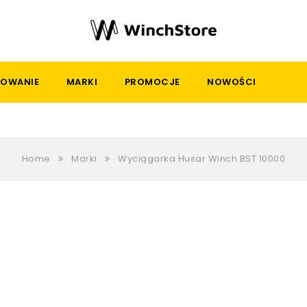
OWANIE
MARKI
PROMOCJE
NOWOŚCI
Home
Marki
Wyciągarka Husar Winch BST 10000