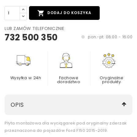

DODAJ DO KOSZYKA
LUB ZAMÓW TELEFONICZNIE
732 500 350
pon.-pt: 08:00 - 16:00
Wysyłka w 24h
Fachowe
Oryginalne
doradztwo
produkty
OPIS
Płyta montażowa dla wyciągarek pod oryginalny zderzak
przeznaczona do pojazdów Ford F150 2015-2019.