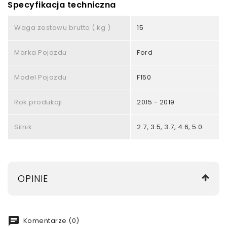
Specyfikacja techniczna
Waga zestawu brutto ( kg )
15
Marka Pojazdu
Ford
Model Pojazdu
F150
Rok produkcji
2015 - 2019
Silnik
2.7, 3.5, 3.7, 4.6, 5.0
OPINIE
chat
Komentarze (0)