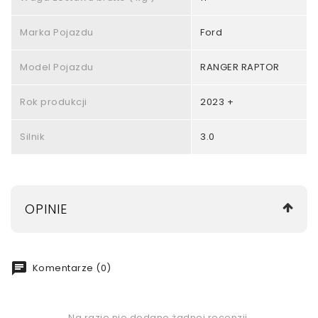
Marka Pojazdu
Ford
Model Pojazdu
RANGER RAPTOR
Rok produkcji
2023 +
Silnik
3.0
OPINIE
chat
Komentarze (0)
Na razie nie dodano żadnej recenzji.