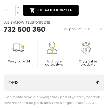

DODAJ DO KOSZYKA
LUB ZAMÓW TELEFONICZNIE
732 500 350
pon.-pt: 08:00 - 16:00
Wysyłka w 24h
Fachowe
Oryginalne
doradztwo
produkty
OPIS
Płyta montażowa dla wyciągarek pod oryginalny zderzak
przeznaczona do pojazdów Ford Ranger Raptor 2023 +.