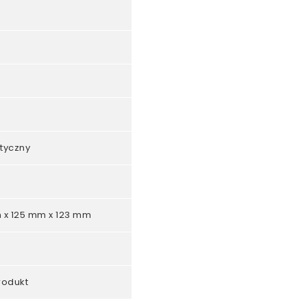
tyczny
x 125 mm x 123 mm
rodukt