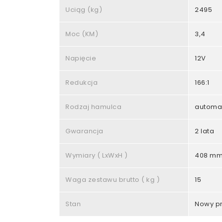
Uciąg (kg)
2495
Moc (KM)
3,4
Napięcie
12V
Redukcja
166:1
Rodzaj hamulca
automa
Gwarancja
2 lata
Wymiary ( LxWxH )
408 mm 
Waga zestawu brutto ( kg )
15
Stan
Nowy p