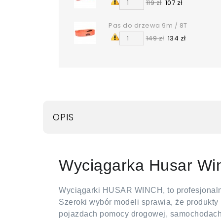
119 zł
107 zł
Pas do drzewa 9m / 8T
149 zł
134 zł
OPIS
Wyciągarka Husar Wi
Wyciągarki HUSAR WINCH, to profesjonalny
Szeroki wybór modeli sprawia, że produk
pojazdach pomocy drogowej, samochodach t