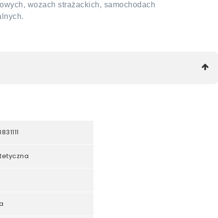
towych, wozach strażackich, samochodach
alnych.
831111
ntetyczna
a