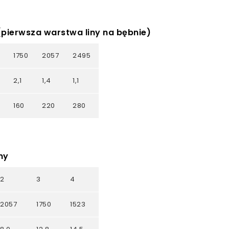
 (pierwsza warstwa liny na bębnie)
1750
2057
2495
2,1
1,4
1,1
160
220
280
ny
2
3
4
2057
1750
1523