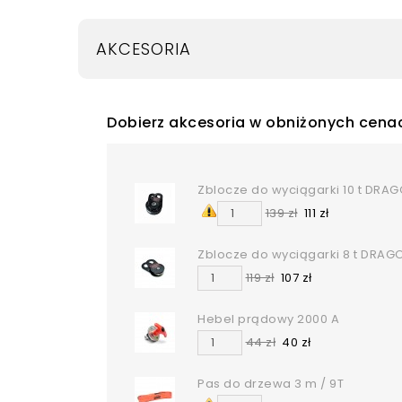
AKCESORIA
Dobierz akcesoria w obniżonych cena
Zblocze do wyciągarki 10 t DRA
139 zł
111 zł
Zblocze do wyciągarki 8 t DRA
119 zł
107 zł
Hebel prądowy 2000 A
44 zł
40 zł
Pas do drzewa 3 m / 9T