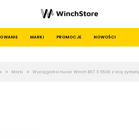
OWANIE
MARKI
PROMOCJE
NOWOŚCI
e
Marki
Wyciągarka Husar Winch BST S 5500 z liną syntet