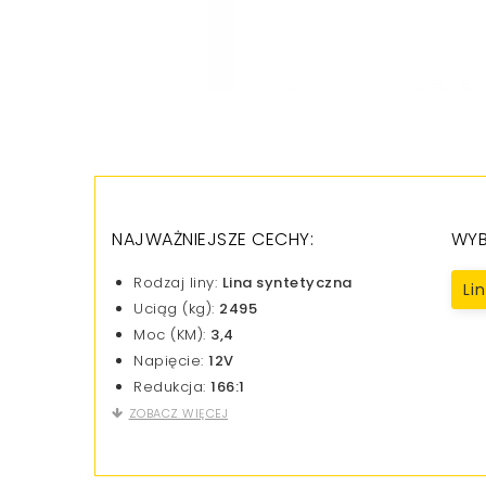
NAJWAŻNIEJSZE CECHY:
WYB
Rodzaj liny:
Lina syntetyczna
Li
Uciąg (kg):
2495
Moc (KM):
3,4
Napięcie:
12V
Redukcja:
166:1
ZOBACZ WIĘCEJ