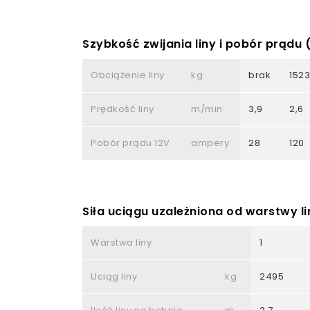
Szybkość zwijania liny i pobór prądu
Obciążenie liny
kg
brak
1523
Prędkość liny
m/min
3,9
2,6
Pobór prądu 12V
ampery
28
120
Siła uciągu uzależniona od warstwy li
Warstwa liny
1
Uciąg liny
kg
2495