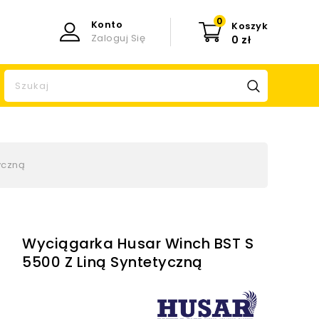
0
Konto
Koszyk
Zaloguj Się
0 zł
yczną
Wyciągarka Husar Winch BST S
5500 Z Liną Syntetyczną