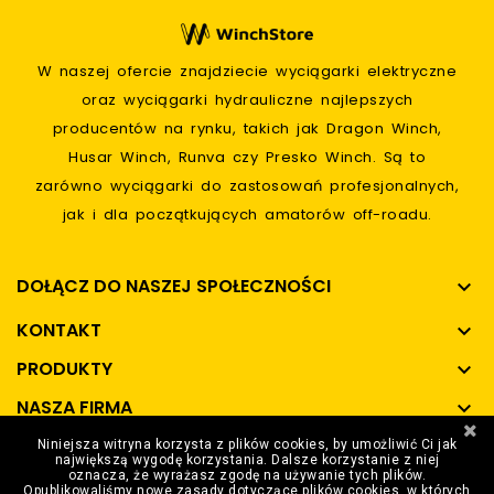
W naszej ofercie znajdziecie wyciągarki elektryczne
oraz wyciągarki hydrauliczne najlepszych
producentów na rynku, takich jak Dragon Winch,
Husar Winch, Runva czy Presko Winch. Są to
zarówno wyciągarki do zastosowań profesjonalnych,
jak i dla początkujących amatorów off-roadu.
DOŁĄCZ DO NASZEJ SPOŁECZNOŚCI

KONTAKT

PRODUKTY

NASZA FIRMA

Niniejsza witryna korzysta z plików cookies, by umożliwić Ci jak
SPOSOBY PŁATNOŚCI

największą wygodę korzystania. Dalsze korzystanie z niej
oznacza, że wyrażasz zgodę na używanie tych plików.
Opublikowaliśmy nowe zasady dotyczące plików cookies, w których