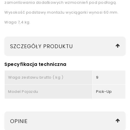
zamontowania dodatkowych wzmocnień pod podłogą.
Wysokość podstawy montażu wyciągarki wynosi 60 mm.
Waga 7,4 kg.
SZCZEGÓŁY PRODUKTU
Specyfikacja techniczna
Waga zestawu brutto ( kg )
9
Model Pojazdu
Pick-Up
OPINIE