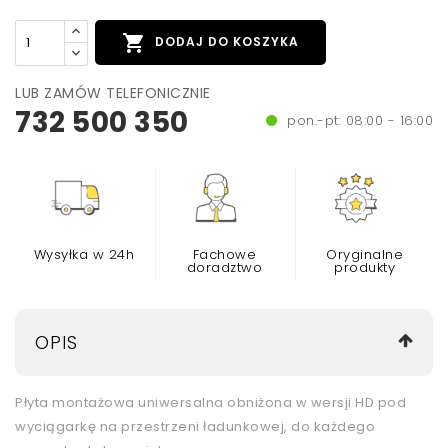

DODAJ DO KOSZYKA
LUB ZAMÓW TELEFONICZNIE
732 500 350
pon.-pt: 08:00 - 16:00
Wysyłka w 24h
Fachowe
Oryginalne
doradztwo
produkty
OPIS
Płyta montażowa uniwersalna obniżona w wersji HD pod
wyciągarkę na przestrzeni ładunkowej, do każdego