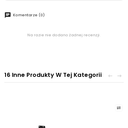
chat
Komentarze (0)
Na razie nie dodano żadnej recenzji.
16 Inne Produkty W Tej Kategorii