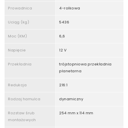
Prowadnica
4-rolkowa
Uciąg (kg)
5436
Moc (KM)
6,6
Napięcie
12 V
Przekładnia
trójstopniowa przekładnia
planetarna
Redukcja
216:1
Rodzaj hamulca
dynamiczny
Rozstaw śrub
254 mm x 114 mm
montażowych