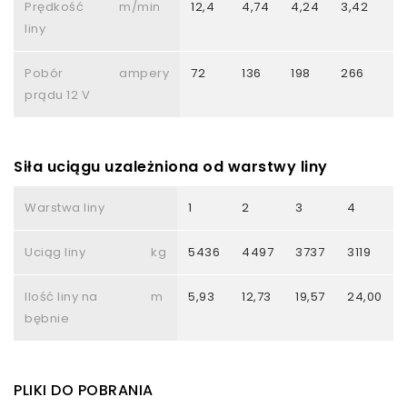
Prędkość
m/min
12,4
4,74
4,24
3,42
2
liny
Pobór
ampery
72
136
198
266
3
prądu 12 V
Siła uciągu uzależniona od warstwy liny
Warstwa liny
1
2
3
4
Uciąg liny
kg
5436
4497
3737
3119
Ilość liny na
m
5,93
12,73
19,57
24,00
bębnie
PLIKI DO POBRANIA