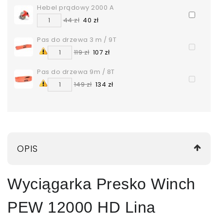
Hebel prądowy 2000 A
44 zł
40 zł
Pas do drzewa 3 m / 9T
119 zł
107 zł
Pas do drzewa 9m / 8T
149 zł
134 zł
OPIS
Wyciągarka Presko Winch
PEW 12000 HD Lina