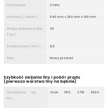
Gwarancja
2 lata
Wymiary ( LxWxH )
540 mm x 260 mm x 160 mm
Waga zestawu brutto
30
( kg )
Średnica liny ( mm )
9,5
Stan
Nowy produkt
Szybkość zwijania liny i pobór prądu
(pierwsza warstwa liny na bębnie)
Obciążenie
kg
brak
1812
2718
3624
4
liny