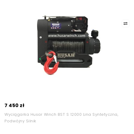
7 450 zł
Wyciągarka Husar Winch BST S 12000 Lina Syntetyczna,
Podwójny Silnik