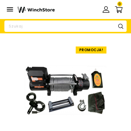
0

PROMOCJA!