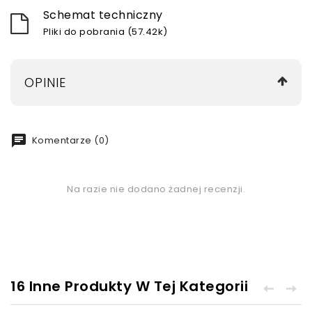
Schemat techniczny
Pliki do pobrania (57.42k)
OPINIE
chat
Komentarze (0)
Na razie nie dodano żadnej recenzji.
16 Inne Produkty W Tej Kategorii