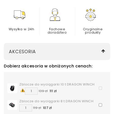
Wysyłka w 24h
Fachowe
Oryginalne
doradztwo
produkty
AKCESORIA
Dobierz akcesoria w obniżonych cenach:
Zblocze do wyciągarki 10 t DRAGON WINCH
139 zł
111 zł
Zblocze do wyciągarki 8 t DRAGON WINCH
119 zł
107 zł