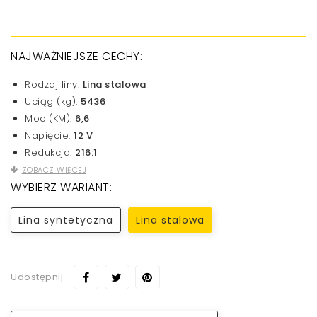
NAJWAŻNIEJSZE CECHY:
Rodzaj liny:
Lina stalowa
Uciąg (kg):
5436
Moc (KM):
6,6
Napięcie:
12 V
Redukcja:
216:1
ZOBACZ WIĘCEJ
WYBIERZ WARIANT:
Lina syntetyczna
Lina stalowa
Udostępnij